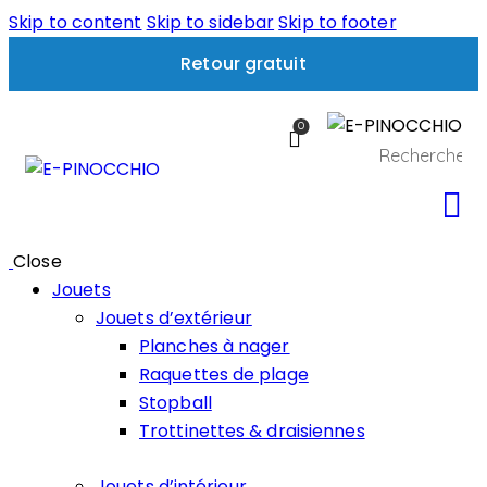
Skip to content
Skip to sidebar
Skip to footer
Retour gratuit
0
Close
Jouets
Jouets d’extérieur
Planches à nager
Raquettes de plage
Stopball
Trottinettes & draisiennes
Jouets d’intérieur