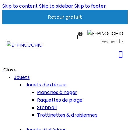
Skip to content
Skip to sidebar
Skip to footer
Retour gratuit
0
Close
Jouets
Jouets d’extérieur
Planches à nager
Raquettes de plage
Stopball
Trottinettes & draisiennes
Jouets d’intérieur