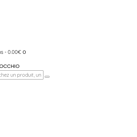
ms
-
0.00€
0