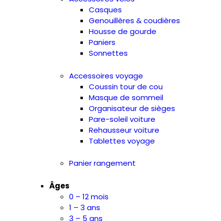
Casques
Genouillères & coudières
Housse de gourde
Paniers
Sonnettes
Accessoires voyage
Coussin tour de cou
Masque de sommeil
Organisateur de sièges
Pare-soleil voiture
Rehausseur voiture
Tablettes voyage
Panier rangement
Âges
0 – 12 mois
1 – 3 ans
3 – 5 ans