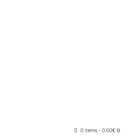
0 items
-
0.00€
0