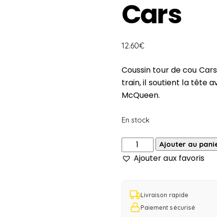
Cars
12.60
€
Coussin tour de cou Cars
train, il soutient la têt
McQueen.
En stock
quantité
Ajouter au pani
de
Ajouter aux favoris
Coussin
tour
de
Livraison rapide
cou
Paiement sécurisé