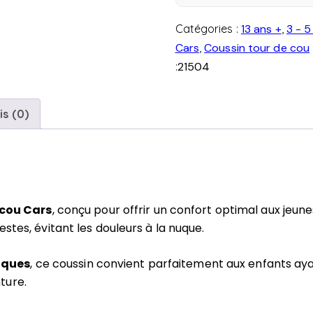
noir
Cars
Catégories :
13 ans +
,
3 - 5
Cars
,
Coussin tour de cou
:
21504
is (0)
 cou Cars
, conçu pour offrir un confort optimal aux jeu
stes, évitant les douleurs à la nuque.
iques
, ce coussin convient parfaitement aux enfants aya
ture.