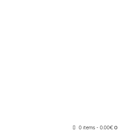
0 items
-
0.00€
0