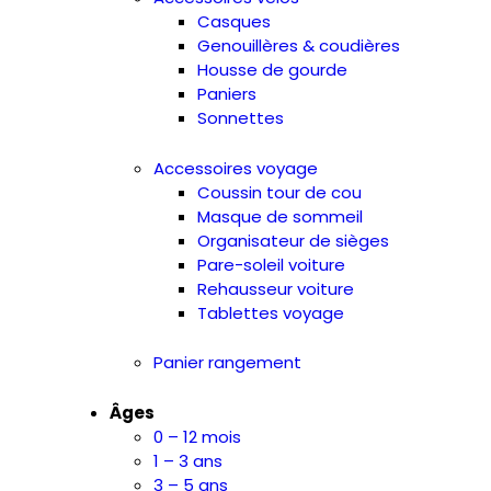
Casques
Genouillères & coudières
Housse de gourde
Paniers
Sonnettes
Accessoires voyage
Coussin tour de cou
Masque de sommeil
Organisateur de sièges
Pare-soleil voiture
Rehausseur voiture
Tablettes voyage
Panier rangement
Âges
0 – 12 mois
1 – 3 ans
3 – 5 ans