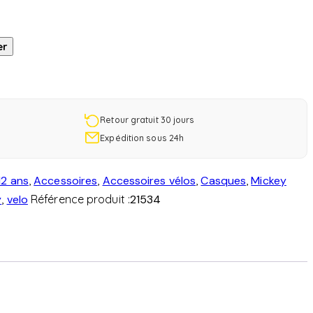
er
Retour gratuit 30 jours
Expédition sous 24h
12 ans
,
Accessoires
,
Accessoires vélos
,
Casques
,
Mickey
y
,
velo
Référence produit :
21534