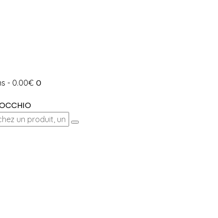
ms
-
0.00€
0