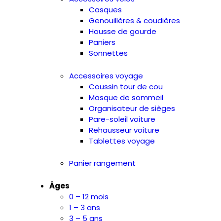
Casques
Genouillères & coudières
Housse de gourde
Paniers
Sonnettes
Accessoires voyage
Coussin tour de cou
Masque de sommeil
Organisateur de sièges
Pare-soleil voiture
Rehausseur voiture
Tablettes voyage
Panier rangement
Âges
0 – 12 mois
1 – 3 ans
3 – 5 ans