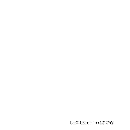
0 items
-
0.00€
0