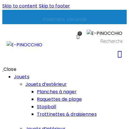
Skip to content
Skip to footer
Expédié sous 24h
0
Close
Jouets
Jouets d’extérieur
Planches à nager
Raquettes de plage
Stopball
Trottinettes & draisiennes
Jouets d’intérieur