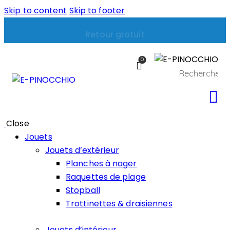
Skip to content
Skip to footer
Paiement sécurisé
0
Close
Jouets
Jouets d’extérieur
Planches à nager
Raquettes de plage
Stopball
Trottinettes & draisiennes
Jouets d’intérieur