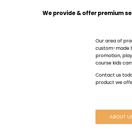
We provide & offer premium se
Our area of prac
custom-made to
promotion, pla
course kids ca
Contact us toda
product we offe
ABOUT U