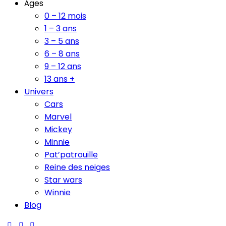
Âges
0 – 12 mois
1 – 3 ans
3 – 5 ans
6 – 8 ans
9 – 12 ans
13 ans +
Univers
Cars
Marvel
Mickey
Minnie
Pat’patrouille
Reine des neiges
Star wars
Winnie
Blog